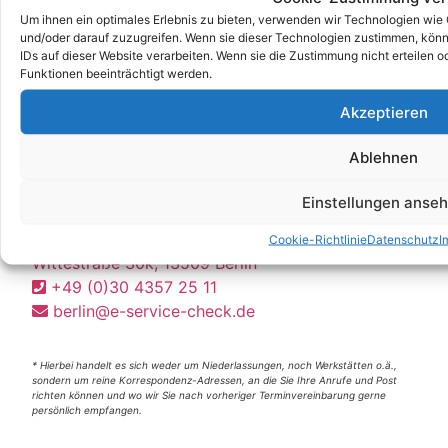
Um ihnen ein optimales Erlebnis zu bieten, verwenden wir Technologien wie
und/oder darauf zuzugreifen. Wenn sie dieser Technologien zustimmen, könn
IDs auf dieser Website verarbeiten. Wenn sie die Zustimmung nicht erteile
Funktionen beeinträchtigt werden.
Akzeptieren
Ablehnen
Unsere Korrespondenz-Adressen*:
Einstellungen anse
Berlin
Cookie-Richtlinie
Datenschutz
I
Wittestraße 30k, 13509 Berlin
+49 (0)30 4357 25 11
berlin@e-service-check.de
* Hierbei handelt es sich weder um Niederlassungen, noch Werkstätten o.ä.,
sondern um reine Korrespondenz-Adressen, an die Sie Ihre Anrufe und Post
richten können und wo wir Sie nach vorheriger Terminvereinbarung gerne
persönlich empfangen.