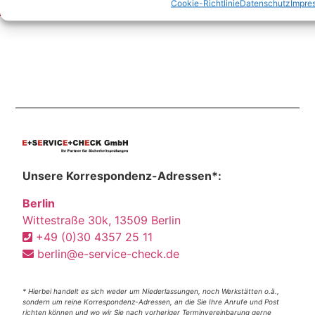
Cookie-Richtlinie
Datenschutz
Impre
Unsere Korrespondenz-Adressen*:
Berlin
Wittestraße 30k, 13509 Berlin
+49 (0)30 4357 25 11
berlin@e-service-check.de
* Hierbei handelt es sich weder um Niederlassungen, noch Werkstätten o.ä.,
sondern um reine Korrespondenz-Adressen, an die Sie Ihre Anrufe und Post
richten können und wo wir Sie nach vorheriger Terminvereinbarung gerne