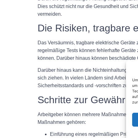
Dies schützt nicht nur die Gesundheit und Sic
vermeiden.
Die Risiken, tragbare e
Das Versäumnis, tragbare elektrische Geräte 
regelmäßige Tests können fehlerhafte Geräte
können. Darüber hinaus können beschädigte G
Darüber hinaus kann die Nichteinhaltung von 
sich ziehen. In vielen Ländern sind Arbeitgebe
Um 
Sicherheitsstandards und -vorschriften zu erfü
um 
Tec
Schritte zur Gewährlei
auf
zur
Arbeitgeber können mehrere Maßnahmen ergreif
Maßnahmen gehören:
Einführung eines regelmäßigen Prüfplans