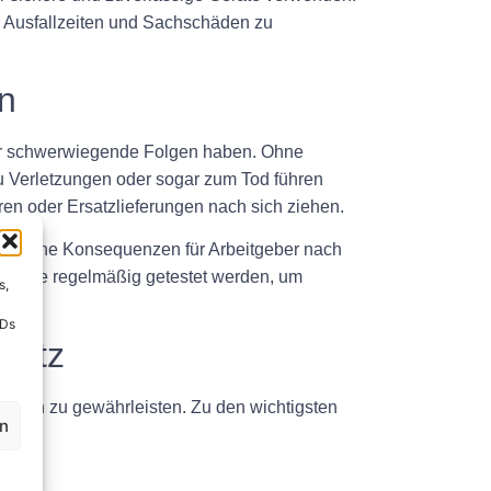
ige Ausfallzeiten und Sachschäden zu
en
eber schwerwiegende Folgen haben. Ohne
u Verletzungen oder sogar zum Tod führen
n oder Ersatzlieferungen nach sich ziehen.
echtliche Konsequenzen für Arbeitgeber nach
en Geräte regelmäßig getestet werden, um
s,
IDs
platz
räten zu gewährleisten. Zu den wichtigsten
en