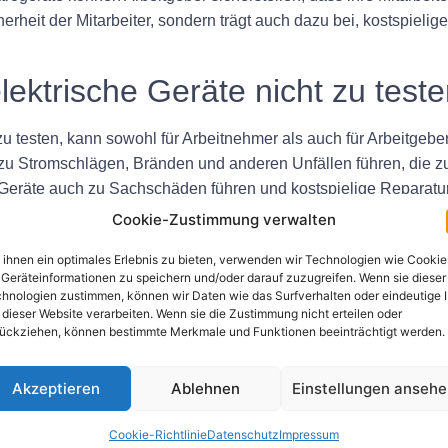
herheit der Mitarbeiter, sondern trägt auch dazu bei, kostspiel
lektrische Geräte nicht zu test
zu testen, kann sowohl für Arbeitnehmer als auch für Arbeitg
 zu Stromschlägen, Bränden und anderen Unfällen führen, die z
eräte auch zu Sachschäden führen und kostspielige Reparature
Cookie-Zustimmung verwalten
Vorschriften und Normen zur Prüfung tragbarer Elektrogeräte r
r gesetzlich verpflichtet, sicherzustellen, dass alle elektrisch
ihnen ein optimales Erlebnis zu bieten, verwenden wir Technologien wie Cookie
llen.
Geräteinformationen zu speichern und/oder darauf zuzugreifen. Wenn sie dieser
hnologien zustimmen, können wir Daten wie das Surfverhalten oder eindeutige 
stung der Sicherheit am Arbeits
 dieser Website verarbeiten. Wenn sie die Zustimmung nicht erteilen oder
ückziehen, können bestimmte Merkmale und Funktionen beeinträchtigt werden.
en, um die Sicherheit am Arbeitsplatz bei tragbaren Elektroge
Akzeptieren
Ablehnen
Einstellungen anseh
Cookie-Richtlinie
Datenschutz
Impressum
 für alle tragbaren Elektrogeräte