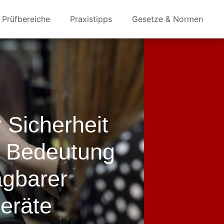
Prüfbereiche
Praxistipps
Gesetze & Normen
 Sicherheit
e Bedeutung
agbarer
Geräte