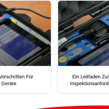
orschriften Für
Ein Leitfaden Z
e Geräte
Inspektionsanford