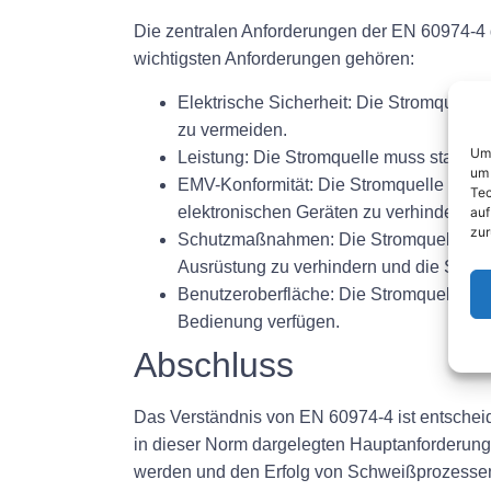
Die zentralen Anforderungen der EN 60974-4
wichtigsten Anforderungen gehören:
Elektrische Sicherheit:
Die Stromquelle 
zu vermeiden.
Um 
Leistung:
Die Stromquelle muss stabile 
um 
EMV-Konformität:
Die Stromquelle muss d
Tec
elektronischen Geräten zu verhindern.
auf
zur
Schutzmaßnahmen:
Die Stromquelle mu
Ausrüstung zu verhindern und die Siche
Benutzeroberfläche:
Die Stromquelle mus
Bedienung verfügen.
Abschluss
Das Verständnis von EN 60974-4 ist entscheid
in dieser Norm dargelegten Hauptanforderung
werden und den Erfolg von Schweißprozessen 