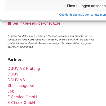
Einstellungen ansehen
Berlin
Wittestraße 30k, 13509 Berlin
Cookie-Richtlinie
Datenschutz
Impr
+49 (0)30 4357 25 11
berlin@e-service-check.de
* Hierbei handelt es sich weder um Niederlassungen, noch Werkstätten o.ä.,
sondern um reine Korrespondenz-Adressen, an die Sie Ihre Anrufe und Post
richten können und wo wir Sie nach vorheriger Terminvereinbarung gerne
persönlich empfangen.
Partner:
DGUV V3 Prüfung
DGUV
DGUV V3
Stellenangebot
Job
E Service GmbH
E Check GmbH