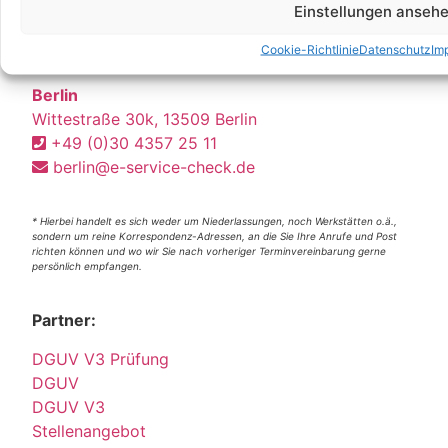
Einstellungen anseh
Cookie-Richtlinie
Datenschutz
Im
Unsere Korrespondenz-Adressen*:
Berlin
Wittestraße 30k, 13509 Berlin
+49 (0)30 4357 25 11
berlin@e-service-check.de
* Hierbei handelt es sich weder um Niederlassungen, noch Werkstätten o.ä.,
sondern um reine Korrespondenz-Adressen, an die Sie Ihre Anrufe und Post
richten können und wo wir Sie nach vorheriger Terminvereinbarung gerne
persönlich empfangen.
Partner:
DGUV V3 Prüfung
DGUV
DGUV V3
Stellenangebot