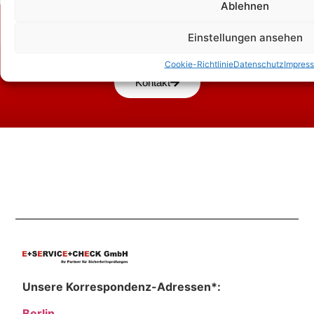
Ablehnen
Zum Kontaktformular
Einstellungen ansehen
Cookie-Richtlinie
Datenschutz
Impres
Kontakt
Unsere Korrespondenz-Adressen*:
Berlin