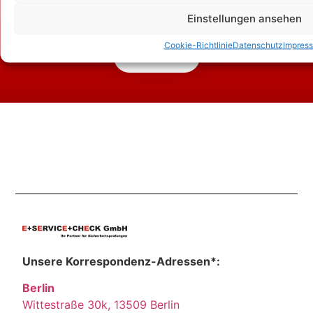
Zum Kontaktformular
Einstellungen ansehen
Cookie-Richtlinie
Datenschutz
Impres
Kontakt
Unsere Korrespondenz-Adressen*:
Berlin
Wittestraße 30k, 13509 Berlin