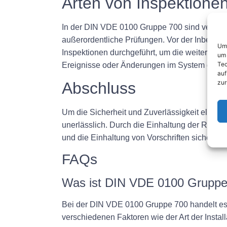
Arten von Inspektione
In der DIN VDE 0100 Gruppe 700 sind verschi
außerordentliche Prüfungen. Vor der Inbetri
Um 
Inspektionen durchgeführt, um die weitere Si
um 
Tec
Ereignisse oder Änderungen im System durchg
auf
zur
Abschluss
Um die Sicherheit und Zuverlässigkeit elektri
unerlässlich. Durch die Einhaltung der Richt
und die Einhaltung von Vorschriften sicherstel
FAQs
Was ist DIN VDE 0100 Gruppe
Bei der DIN VDE 0100 Gruppe 700 handelt es sic
verschiedenen Faktoren wie der Art der Instal