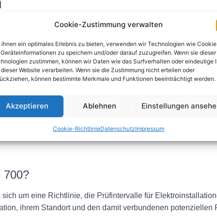
n
Cookie-Zustimmung verwalten
edene Arten von Prüfungen festgelegt, darunter Erstprüfungen
ebnahme der Anlage werden Erstinspektionen durchgeführt, in 
ihnen ein optimales Erlebnis zu bieten, verwenden wir Technologien wie Cookie
cherheit der Anlage zu gewährleisten. Außerordentliche Inspekt
Geräteinformationen zu speichern und/oder darauf zuzugreifen. Wenn sie dieser
hnologien zustimmen, können wir Daten wie das Surfverhalten oder eindeutige 
eführt.
 dieser Website verarbeiten. Wenn sie die Zustimmung nicht erteilen oder
ückziehen, können bestimmte Merkmale und Funktionen beeinträchtigt werden.
Akzeptieren
Ablehnen
Einstellungen anseh
scher Anlagen zu gewährleisten, ist das Verständnis der DIN VD
linien der DIN VDE 0100 Gruppe 700 können Elektrofachkräfte Un
Cookie-Richtlinie
Datenschutz
Impressum
len.
 700?
h um eine Richtlinie, die Prüfintervalle für Elektroinstallatione
lation, ihrem Standort und den damit verbundenen potenziellen 