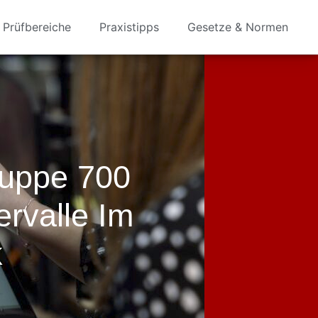
Prüfbereiche
Praxistipps
Gesetze & Normen
uppe 700
ervalle Im
k