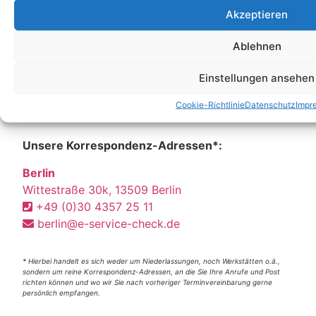
Akzeptieren
Ablehnen
Einstellungen ansehen
Cookie-Richtlinie
Datenschutz
Impr
Unsere Korrespondenz-Adressen*:
Berlin
Wittestraße 30k, 13509 Berlin
+49 (0)30 4357 25 11
berlin@e-service-check.de
* Hierbei handelt es sich weder um Niederlassungen, noch Werkstätten o.ä.,
sondern um reine Korrespondenz-Adressen, an die Sie Ihre Anrufe und Post
richten können und wo wir Sie nach vorheriger Terminvereinbarung gerne
persönlich empfangen.