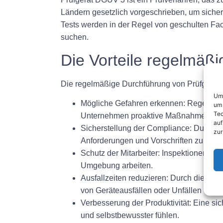
Ländern gesetzlich vorgeschrieben, um sicherz
Tests werden in der Regel von geschulten Fac
suchen.
Die Vorteile regelmäßi
Die regelmäßige Durchführung von Prüfgerät D
Um 
Mögliche Gefahren erkennen:
Regelmäßig
um 
Tec
Unternehmen proaktive Maßnahmen ergre
auf
Sicherstellung der Compliance:
Durch di
zur
Anforderungen und Vorschriften zur Arbei
Schutz der Mitarbeiter:
Inspektionen trag
Umgebung arbeiten.
Ausfallzeiten reduzieren:
Durch die früh
von Geräteausfällen oder Unfällen verhi
Verbesserung der Produktivität:
Eine sic
und selbstbewusster fühlen.