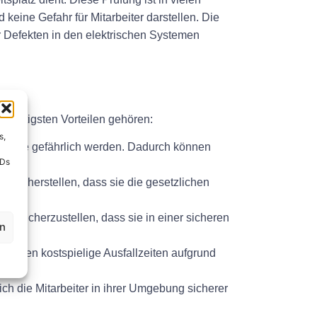
keine Gefahr für Mitarbeiter darstellen. Die
r Defekten in den elektrischen Systemen
wichtigsten Vorteilen gehören:
s,
or sie gefährlich werden. Dadurch können
IDs
dern.
sicherstellen, dass sie die gesetzlichen
nd sicherzustellen, dass sie in einer sicheren
en
hmen kostspielige Ausfallzeiten aufgrund
ich die Mitarbeiter in ihrer Umgebung sicherer