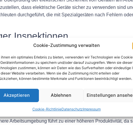
ustellen, dass elektrische Geräte sicher zu verwenden sind und 
hleuten durchgeführt, die mit Spezialgeräten nach Fehlern ode
ger Inspektionen
Cookie-Zustimmung verwalten
GUV 3-Prüfungen am Arbeitsplatz bietet viele Vorteile. Zu den 
ihnen ein optimales Erlebnis zu bieten, verwenden wir Technologien wie Cookie
e Inspektionen helfen, potenzielle Gefahren zu erkennen, bev
Geräteinformationen zu speichern und/oder darauf zuzugreifen. Wenn sie dieser
hnologien zustimmen, können wir Daten wie das Surfverhalten oder eindeutige 
ifen, um etwaige Probleme anzugehen und Unfälle zu verhin
 dieser Website verarbeiten. Wenn sie die Zustimmung nicht erteilen oder
e Durchführung regelmäßiger Inspektionen können Unternehmen 
ückziehen, können bestimmte Merkmale und Funktionen beeinträchtigt werden.
tssicherheit einhalten.
en dazu bei, Mitarbeiter vor potenziellen Gefahren zu schützen u
Akzeptieren
Ablehnen
Einstellungen anseh
zeitige Erkennung und Behebung von Problemen können Unterne
Cookie-Richtlinie
Datenschutz
Impressum
ndern.
here Arbeitsumgebung führt zu einer höheren Produktivität, da s