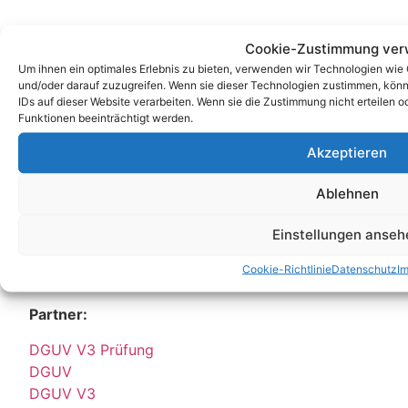
Cookie-Zustimmung ver
Um ihnen ein optimales Erlebnis zu bieten, verwenden wir Technologien wie
Unsere Korrespondenz-Adressen*:
und/oder darauf zuzugreifen. Wenn sie dieser Technologien zustimmen, könn
IDs auf dieser Website verarbeiten. Wenn sie die Zustimmung nicht erteile
Berlin
Funktionen beeinträchtigt werden.
Wittestraße 30k, 13509 Berlin
Akzeptieren
+49 (0)30 4357 25 11
berlin@e-service-check.de
Ablehnen
* Hierbei handelt es sich weder um Niederlassungen, noch Werkstätten o.ä.,
Einstellungen anseh
sondern um reine Korrespondenz-Adressen, an die Sie Ihre Anrufe und Post
richten können und wo wir Sie nach vorheriger Terminvereinbarung gerne
persönlich empfangen.
Cookie-Richtlinie
Datenschutz
I
Partner:
DGUV V3 Prüfung
DGUV
DGUV V3