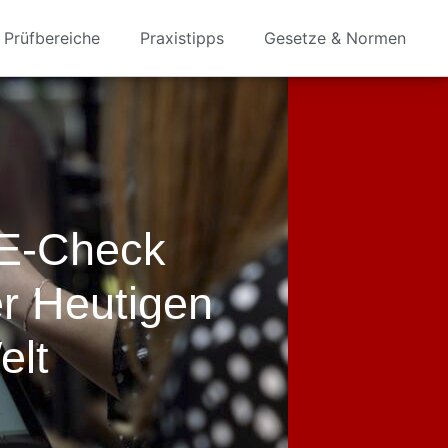
Prüfbereiche
Praxistipps
Gesetze & Normen
 E-Check
er Heutigen
elt