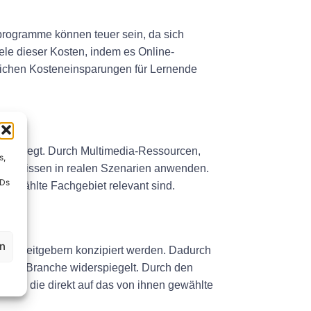
sprogramme können teuer sein, da sich
le dieser Kosten, indem es Online-
lichen Kosteneinsparungen für Lernende
hme anregt. Durch Multimedia-Ressourcen,
s,
 ihr Wissen in realen Szenarien anwenden.
IDs
n gewählte Fachgebiet relevant sind.
en
d Arbeitgebern konzipiert werden. Dadurch
en der Branche widerspiegelt. Durch den
en, die direkt auf das von ihnen gewählte