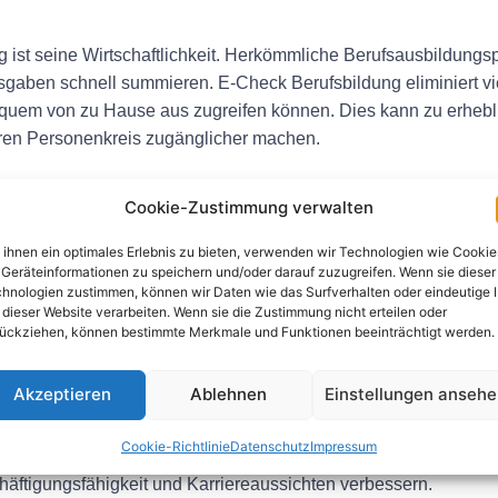
ng ist seine Wirtschaftlichkeit. Herkömmliche Berufsausbildung
gaben schnell summieren. E-Check Berufsbildung eliminiert vie
equem von zu Hause aus zugreifen können. Dies kann zu erheb
eren Personenkreis zugänglicher machen.
ung
Cookie-Zustimmung verwalten
s Lernerlebnis, das Lernende einbezieht und zur aktiven Teilna
ihnen ein optimales Erlebnis zu bieten, verwenden wir Technologien wie Cookie
n können Lernende ihr Verständnis des Materials vertiefen und
Geräteinformationen zu speichern und/oder darauf zuzugreifen. Wenn sie dieser
hnologien zustimmen, können wir Daten wie das Surfverhalten oder eindeutige 
den, praktische Fähigkeiten zu entwickeln, die für das von ihne
 dieser Website verarbeiten. Wenn sie die Zustimmung nicht erteilen oder
ückziehen, können bestimmte Merkmale und Funktionen beeinträchtigt werden.
hrplan
Akzeptieren
Ablehnen
Einstellungen anseh
programme an, die in Zusammenarbeit mit Branchenexperten un
em neuesten Stand ist und die aktuellen Trends und Anforderung
Cookie-Richtlinie
Datenschutz
Impressum
fsbildung können Lernende Fähigkeiten und Kenntnisse erwerb
äftigungsfähigkeit und Karriereaussichten verbessern.