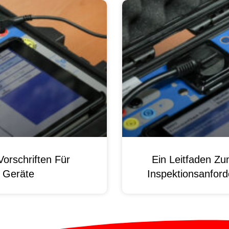
orschriften Für
Ein Leitfaden Z
e Geräte
Inspektionsanford