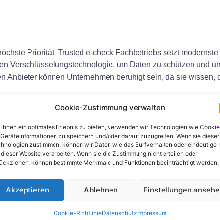
höchste Priorität. Trusted e-check Fachbetriebs setzt moderns
en Verschlüsselungstechnologie, um Daten zu schützen und unbe
 Anbieter können Unternehmen beruhigt sein, da sie wissen, d
Cookie-Zustimmung verwalten
ternehmen dabei helfen, Bearbeitungsgebühren und andere mit
ihnen ein optimales Erlebnis zu bieten, verwenden wir Technologien wie Cookie
bietet wettbewerbsfähige Preise und transparente Gebührenstru
Geräteinformationen zu speichern und/oder darauf zuzugreifen. Wenn sie dieser
iden können. Durch die Zusammenarbeit mit einem vertrauens
hnologien zustimmen, können wir Daten wie das Surfverhalten oder eindeutige 
 dieser Website verarbeiten. Wenn sie die Zustimmung nicht erteilen oder
rgebnis verbessern.
ückziehen, können bestimmte Merkmale und Funktionen beeinträchtigt werden.
Akzeptieren
Ablehnen
Einstellungen anseh
fizienter als herkömmliche Papierschecks. Trusted e-check Fac
ll und korrekt verarbeitet werden. Dies kann Unternehmen dabe
Cookie-Richtlinie
Datenschutz
Impressum