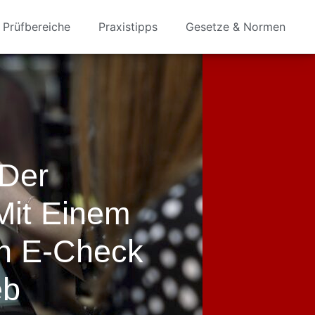
Prüfbereiche
Praxistipps
Gesetze & Normen
 Der
Mit Einem
en E-Check
eb