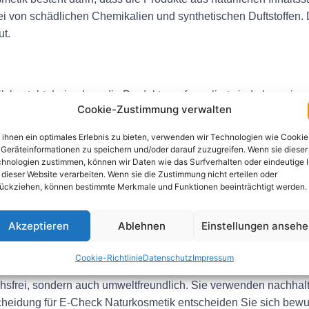
 von schädlichen Chemikalien und synthetischen Duftstoffen. Da
ut.
 besteht darin, dass die Produkte so formuliert sind, dass sie 
Cookie-Zustimmung verwalten
oder einem Serum suchen, Sie können darauf vertrauen, dass 
Haut nähren und mit Feuchtigkeit versorgen, sodass sie gesund u
ihnen ein optimales Erlebnis zu bieten, verwenden wir Technologien wie Cookie
Geräteinformationen zu speichern und/oder darauf zuzugreifen. Wenn sie dieser
hnologien zustimmen, können wir Daten wie das Surfverhalten oder eindeutige 
 dieser Website verarbeiten. Wenn sie die Zustimmung nicht erteilen oder
ückziehen, können bestimmte Merkmale und Funktionen beeinträchtigt werden.
t, eine tierversuchsfreie Marke zu sein. Sie testen ihre Produkt
n. Wenn Sie sich für E-Check Naturkosmetik entscheiden, haben 
lt kümmert.
Akzeptieren
Ablehnen
Einstellungen anseh
Cookie-Richtlinie
Datenschutz
Impressum
uchsfrei, sondern auch umweltfreundlich. Sie verwenden nachha
eidung für E-Check Naturkosmetik entscheiden Sie sich bewusst