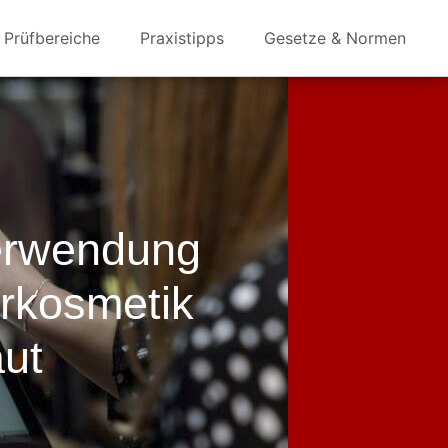
Prüfbereiche
Praxistipps
Gesetze & Normen
Verwendung
rkosmetik
aut