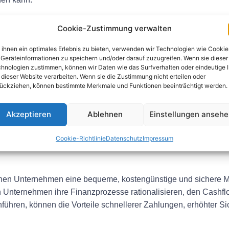
miniert die mit Papierschecks verbundenen Kosten wie Scheckb
Cookie-Zustimmung verwalten
nsparungen führen.
ihnen ein optimales Erlebnis zu bieten, verwenden wir Technologien wie Cookie
nung ermöglicht es Unternehmen, Zahlungen schneller zu erhal
Geräteinformationen zu speichern und/oder darauf zuzugreifen. Wenn sie dieser
lungen zu verringern.
hnologien zustimmen, können wir Daten wie das Surfverhalten oder eindeutige 
 dieser Website verarbeiten. Wenn sie die Zustimmung nicht erteilen oder
g nutzt Verschlüsselung und andere Sicherheitsmaßnahmen, um
ückziehen, können bestimmte Merkmale und Funktionen beeinträchtigt werden.
Zugriff zu reduzieren.
Akzeptieren
Ablehnen
Einstellungen anseh
nung führt eine digitale Aufzeichnung aller Transaktionen un
ich von Konten.
Cookie-Richtlinie
Datenschutz
Impressum
nen Unternehmen eine bequeme, kostengünstige und sichere Mög
 Unternehmen ihre Finanzprozesse rationalisieren, den Cashfl
hren, können die Vorteile schnellerer Zahlungen, erhöhter Si