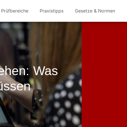
Prüfbereiche
Praxistipps
Gesetze & Normen
ehen: Was
üssen