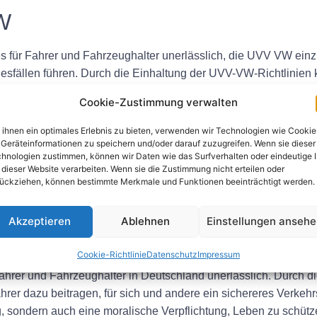
W
s für Fahrer und Fahrzeughalter unerlässlich, die UVV VW einz
esfällen führen. Durch die Einhaltung der UVV-VW-Richtlinien 
er zu schaffen.
Cookie-Zustimmung verwalten
V VW
ihnen ein optimales Erlebnis zu bieten, verwenden wir Technologien wie Cookie
Geräteinformationen zu speichern und/oder darauf zuzugreifen. Wenn sie dieser
hnologien zustimmen, können wir Daten wie das Surfverhalten oder eindeutige 
n in Deutschland, wie der Polizei und den Verkehrsbehörden,
 dieser Website verarbeiten. Wenn sie die Zustimmung nicht erteilen oder
hängen und Lizenzen bei Nichteinhaltung der Vorschriften auszu
ückziehen, können bestimmte Merkmale und Funktionen beeinträchtigt werden.
ewusst zu sein und die notwendigen Maßnahmen zu ergreifen, 
Akzeptieren
Ablehnen
Einstellungen anseh
Cookie-Richtlinie
Datenschutz
Impressum
fahrer und Fahrzeughalter in Deutschland unerlässlich. Durch 
hrer dazu beitragen, für sich und andere ein sichereres Verkeh
ng, sondern auch eine moralische Verpflichtung, Leben zu schüt