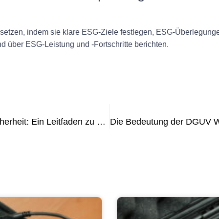
tzen, indem sie klare ESG-Ziele festlegen, ESG-Überlegungen
 über ESG-Leistung und -Fortschritte berichten.
Gewährleistung der elektrischen Sicherheit: Ein Leitfaden zu Prüffristen für RCDs