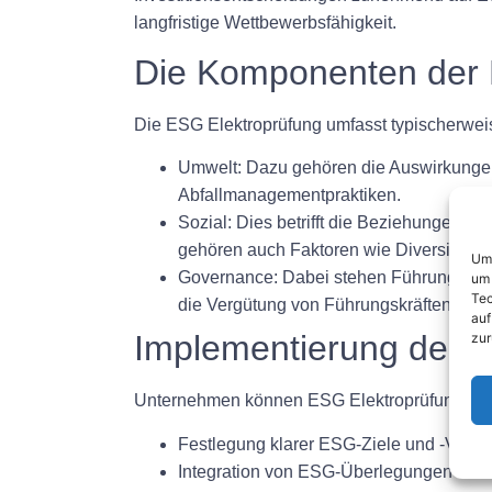
langfristige Wettbewerbsfähigkeit.
Die Komponenten der 
Die ESG Elektroprüfung umfasst typischerwe
Umwelt:
Dazu gehören die Auswirkungen
Abfallmanagementpraktiken.
Sozial:
Dies betrifft die Beziehungen de
gehören auch Faktoren wie Diversität, 
Um 
Governance:
Dabei stehen Führung, Eth
um 
Tec
die Vergütung von Führungskräften, di
auf
Implementierung der E
zur
Unternehmen können ESG Elektroprüfung in ih
Festlegung klarer ESG-Ziele und -Vorga
Integration von ESG-Überlegungen in E