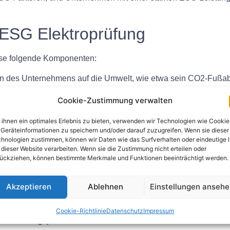
ESG Elektroprüfung
ise folgende Komponenten:
 des Unternehmens auf die Umwelt, wie etwa sein CO2-Fußabd
Cookie-Zustimmung verwalten
s Unternehmens zu Mitarbeitern, Kunden, Lieferanten und den G
Arbeitspraktiken und Menschenrechte.
ihnen ein optimales Erlebnis zu bieten, verwenden wir Technologien wie Cookie
ik, Transparenz und Verantwortlichkeit des Unternehmens im 
Geräteinformationen zu speichern und/oder darauf zuzugreifen. Wenn sie dieser
hnologien zustimmen, können wir Daten wie das Surfverhalten oder eindeutige 
e Vorstandsstruktur und Maßnahmen zur Korruptionsbekämpfung
 dieser Website verarbeiten. Wenn sie die Zustimmung nicht erteilen oder
SG Elektroprüfung in der Gesch
ückziehen, können bestimmte Merkmale und Funktionen beeinträchtigt werden.
Akzeptieren
Ablehnen
Einstellungen anseh
ren Geschäftspraktiken implementieren, indem sie:
ben.
Cookie-Richtlinie
Datenschutz
Impressum
ntscheidungsprozesse.