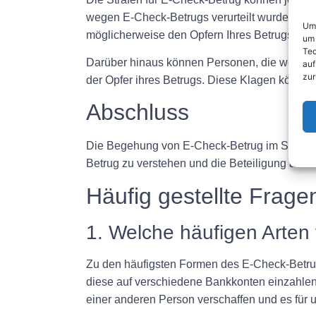
wegen E-Check-Betrugs verurteilt wurden, mi
Um 
möglicherweise den Opfern Ihres Betrugs ein
um 
Tec
Darüber hinaus können Personen, die wegen E-
auf
zur
der Opfer ihres Betrugs. Diese Klagen können
Abschluss
Die Begehung von E-Check-Betrug im Strafrech
Betrug zu verstehen und die Beteiligung an i
Häufig gestellte Frage
1. Welche häufigen Arten
Zu den häufigsten Formen des E-Check-Betrug
diese auf verschiedene Bankkonten einzahlen,
einer anderen Person verschaffen und es für 