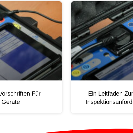
orschriften Für
Ein Leitfaden Z
e Geräte
Inspektionsanford