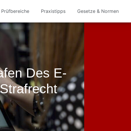
Prüfbereiche
Praxistipps
Gesetze & Normen
afen Des E-
Strafrecht