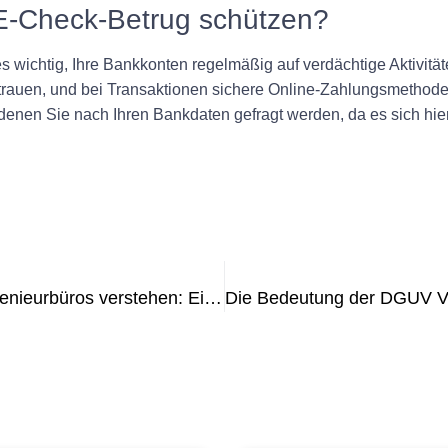
 E-Check-Betrug schützen?
es wichtig, Ihre Bankkonten regelmäßig auf verdächtige Aktivit
rtrauen, und bei Transaktionen sichere Online-Zahlungsmetho
in denen Sie nach Ihren Bankdaten gefragt werden, da es sich h
UVV-Prüfungsanforderungen für Ingenieurbüros verstehen: Ein umfassender Leitfaden