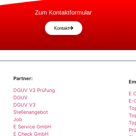
Zum Kontaktformular
Kontakt
Partner:
Em
DGUV V3 Prüfung
E 
DGUV
E-
DGUV V3
Top
Stellenangebot
Top
Job
To
E Service GmbH
Pr
E Check GmbH