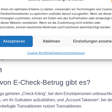
t Geldstrafen, Bewährung, gemeinnütziger Arbeit oder sogar G
ihnen ein optimales Erlebnis zu bieten, verwenden wir Technologien wie Cookie
e Entschädigung zahlen, die sich auf erhebliche Geldbeträge s
Geräteinformationen zu speichern und/oder darauf zuzugreifen. Wenn sie dieser
hnologien zustimmen, können wir Daten wie das Surfverhalten oder eindeutige 
Check-Betrugs verurteilt wurden, auch mit zivilrechtlichen Sa
 dieser Website verarbeiten. Wenn sie die Zustimmung nicht erteilen oder
ückziehen, können bestimmte Merkmale und Funktionen beeinträchtigt werden.
 zu zusätzlichen Geldstrafen und einer Rufschädigung führen.
Akzeptieren
Ablehnen
Einstellungen anseh
t kann schwerwiegende Risiken und Strafen mit sich bringen. Es
Cookie-Richtlinie
Datenschutz
Impressum
llegalen Aktivitäten zu vermeiden, die anderen schaden und Ihr
n
 von E-Check-Betrug gibt es?
s gehören „Check Kiting“, bei dem Einzelpersonen unbrauchba
 um ihr Guthaben aufzublähen, und „Account Takeover“, bei de
unbefugte Transaktionen nutzen Transaktionen.