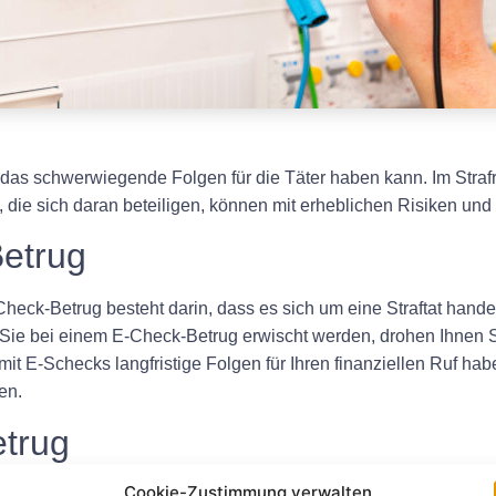
 das schwerwiegende Folgen für die Täter haben kann. Im Stra
 die sich daran beteiligen, können mit erheblichen Risiken und 
Betrug
eck-Betrug besteht darin, dass es sich um eine Straftat hande
ie bei einem E-Check-Betrug erwischt werden, drohen Ihnen S
it E-Schecks langfristige Folgen für Ihren finanziellen Ruf ha
en.
etrug
Cookie-Zustimmung verwalten
ch Schwere des Vergehens und den Gesetzen in Ihrem Land varii