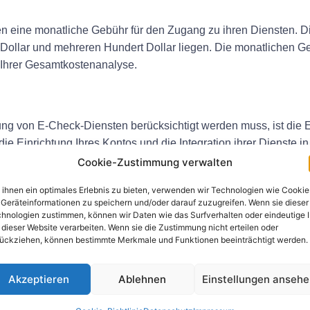
n eine monatliche Gebühr für den Zugang zu ihren Diensten. D
Dollar und mehreren Hundert Dollar liegen. Die monatlichen G
 Ihrer Gesamtkostenanalyse.
htung von E-Check-Diensten berücksichtigt werden muss, ist die
die Einrichtung Ihres Kontos und die Integration ihrer Dienste
 Erkundigen Sie sich daher unbedingt im Voraus.
Cookie-Zustimmung verwalten
ihnen ein optimales Erlebnis zu bieten, verwenden wir Technologien wie Cookie
Geräteinformationen zu speichern und/oder darauf zuzugreifen. Wenn sie dieser
hnologien zustimmen, können wir Daten wie das Surfverhalten oder eindeutige 
ben einige E-Check-Dienstleister auch Bearbeitungsgebühren.
 dieser Website verarbeiten. Wenn sie die Zustimmung nicht erteilen oder
nnen sich insbesondere bei Unternehmen mit hohem Volumen sc
ückziehen, können bestimmte Merkmale und Funktionen beeinträchtigt werden.
 Kostenanalyse, um spätere Überraschungen zu vermeiden.
Akzeptieren
Ablehnen
Einstellungen anseh