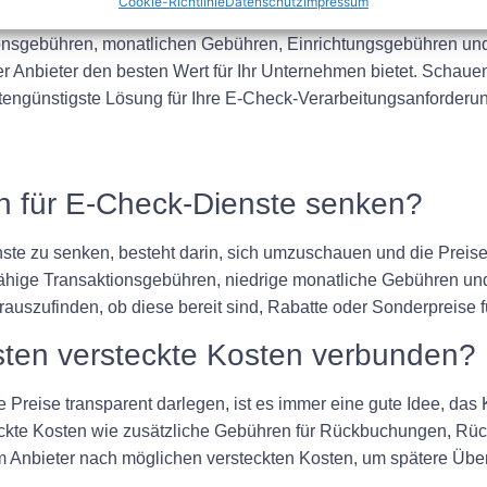
Cookie-Richtlinie
Datenschutz
Impressum
ion implementieren möchte, ist es wichtig, die Kosten für E-C
ionsgebühren, monatlichen Gebühren, Einrichtungsgebühren un
er Anbieter den besten Wert für Ihr Unternehmen bietet. Schau
stengünstigste Lösung für Ihre E-Check-Verarbeitungsanforderun
en für E-Check-Dienste senken?
nste zu senken, besteht darin, sich umzuschauen und die Preise
ähige Transaktionsgebühren, niedrige monatliche Gebühren und
auszufinden, ob diese bereit sind, Rabatte oder Sonderpreise 
sten versteckte Kosten verbunden?
 Preise transparent darlegen, ist es immer eine gute Idee, das K
eckte Kosten wie zusätzliche Gebühren für Rückbuchungen, Rü
em Anbieter nach möglichen versteckten Kosten, um spätere Üb