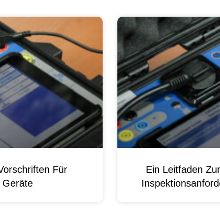
orschriften Für
Ein Leitfaden Z
e Geräte
Inspektionsanford