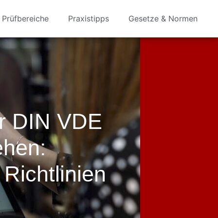
Prüfbereiche
Praxistipps
Gesetze & Normen
er DIN VDE
ehen:
Richtlinien