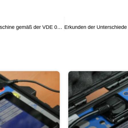
Warum es wichtig ist, Ihre Kaffeemaschine gemäß der VDE 0702-Norm zu testen