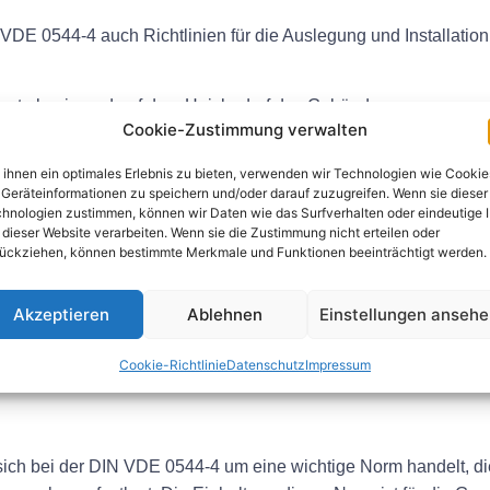
 VDE 0544-4 auch Richtlinien für die Auslegung und Installatio
ente basierend auf dem Heizbedarf des Gebäudes
Cookie-Zustimmung verwalten
te sorgt für eine gleichmäßige Wärmeverteilung
um Energieverluste zu vermeiden
ihnen ein optimales Erlebnis zu bieten, verwenden wir Technologien wie Cookie
 Vermeidung von Stromschlägen
Geräteinformationen zu speichern und/oder darauf zuzugreifen. Wenn sie dieser
hnologien zustimmen, können wir Daten wie das Surfverhalten oder eindeutige 
DE 0544-4
 dieser Website verarbeiten. Wenn sie die Zustimmung nicht erteilen oder
ückziehen, können bestimmte Merkmale und Funktionen beeinträchtigt werden.
 Heizanlagen ist die Einhaltung der DIN VDE 0544-4 wichtig. Di
z von Heizsystemen führen. Für Bauherren, Auftragnehmer und Ele
Akzeptieren
Ablehnen
Einstellungen anseh
44-4 vertraut zu machen und sicherzustellen, dass alle Heizu
Cookie-Richtlinie
Datenschutz
Impressum
ch bei der DIN VDE 0544-4 um eine wichtige Norm handelt, die