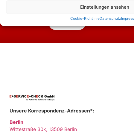
Zum Kontaktformular
Einstellungen ansehen
Cookie-Richtlinie
Datenschutz
Impres
Kontakt
Unsere Korrespondenz-Adressen*:
Berlin
Wittestraße 30k, 13509 Berlin