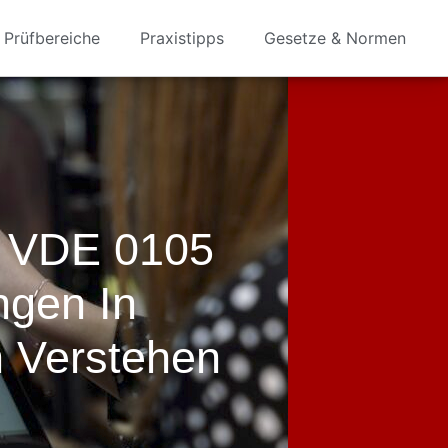
Prüfbereiche
Praxistipps
Gesetze & Normen
n VDE 0105
ngen In
n Verstehen