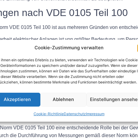
gen nach VDE 0105 Teil 100
rm VDE 0105 Teil 100 ist aus mehreren Gründen von entsche
rheit elektrischer Anlagen ist von größter Bedeutung, um Per
zen. Durch die Durchführung von Messungen nach VDE 0105 T
Cookie-Zustimmung verwalten
 einen Schaden verursachen.
ihnen ein optimales Erlebnis zu bieten, verwenden wir Technologien wie Cookie
tallationen sind für den unterbrechungsfreien Betrieb von Haus
Geräteinformationen zu speichern und/oder darauf zuzugreifen. Wenn sie dieser
gelmäßiger Messungen kann die Integrität elektrischer Schaltkr
hnologien zustimmen, können wir Daten wie das Surfverhalten oder eindeutige 
 dieser Website verarbeiten. Wenn sie die Zustimmung nicht erteilen oder
eiten und Störungen zu vermeiden.
ückziehen, können bestimmte Merkmale und Funktionen beeinträchtigt werden.
nen ist die Einhaltung von Sicherheitsvorschriften und -normen 
nnen Installateure sicherstellen, dass ihre Arbeit den geford
Akzeptieren
Ablehnen
Einstellungen anseh
vermeiden.
Cookie-Richtlinie
Datenschutz
Impressum
Norm VDE 0105 Teil 100 eine entscheidende Rolle bei der Gewäh
 Durch die Durchführung von Messungen gemäß dieser Norm könne