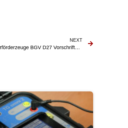
NEXT
Die Bedeutung der UVV Flurförderzeuge BGV D27 Vorschriften am Arbeitsplatz verstehen