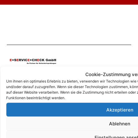
Cookie-Zustimmung ve
Unsere Korrespondenz-Adressen*:
Um ihnen ein optimales Erlebnis zu bieten, verwenden wir Technologien wie
Berlin
und/oder darauf zuzugreifen. Wenn sie dieser Technologien zustimmen, könn
auf dieser Website verarbeiten. Wenn sie die Zustimmung nicht erteilen od
Wittestraße 30k, 13509 Berlin
Funktionen beeinträchtigt werden.
+49 (0)30 4357 25 11
berlin@e-service-check.de
Akzeptieren
Ablehnen
* Hierbei handelt es sich weder um Niederlassungen, noch Werkstätten o.ä.,
sondern um reine Korrespondenz-Adressen, an die Sie Ihre Anrufe und Post
richten können und wo wir Sie nach vorheriger Terminvereinbarung gerne
Einstellungen anse