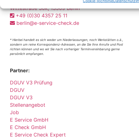
Berlin
Cookie-Richtlinie
Datenschutz
I
Wittestraße 30k, 13509 Berlin
+49 (0)30 4357 25 11
berlin@e-service-check.de
* Hierbei handelt es sich weder um Niederlassungen, noch Werkstätten o.ä.,
sondern um reine Korrespondenz-Adressen, an die Sie Ihre Anrufe und Post
richten können und wo wir Sie nach vorheriger Terminvereinbarung gerne
persönlich empfangen.
Partner:
DGUV V3 Prüfung
DGUV
DGUV V3
Stellenangebot
Job
E Service GmbH
E Check GmbH
E Service Check Expert