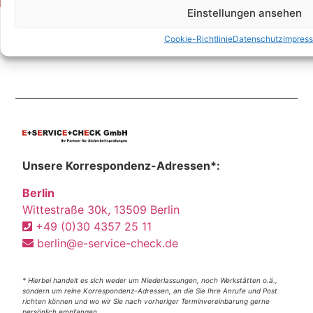
Einstellungen ansehen
Cookie-Richtlinie
Datenschutz
Impres
Unsere Korrespondenz-Adressen*:
Berlin
Wittestraße 30k, 13509 Berlin
+49 (0)30 4357 25 11
berlin@e-service-check.de
* Hierbei handelt es sich weder um Niederlassungen, noch Werkstätten o.ä.,
sondern um reine Korrespondenz-Adressen, an die Sie Ihre Anrufe und Post
richten können und wo wir Sie nach vorheriger Terminvereinbarung gerne
persönlich empfangen.