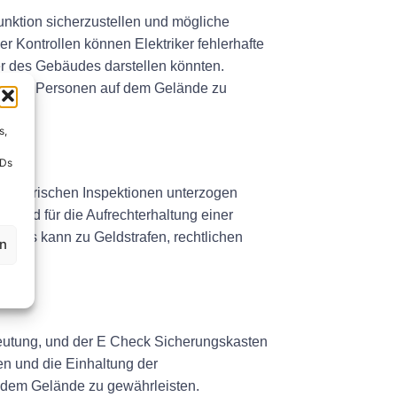
ktion sicherzustellen und mögliche
 Kontrollen können Elektriker fehlerhafte
r des Gebäudes darstellen könnten.
t aller Personen auf dem Gelände zu
s,
IDs
 elektrischen Inspektionen unterzogen
idend für die Aufrechterhaltung einer
dards kann zu Geldstrafen, rechtlichen
en
deutung, und der E Check Sicherungskasten
en und die Einhaltung der
f dem Gelände zu gewährleisten.