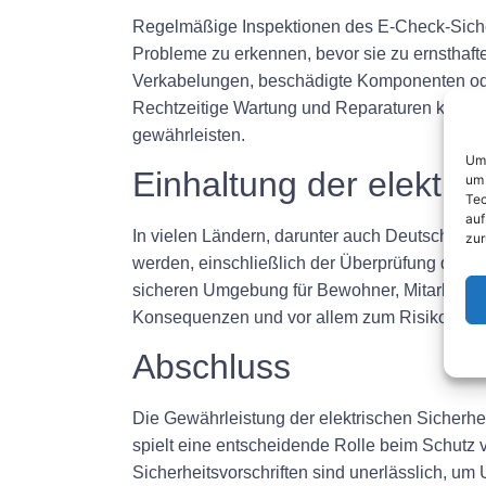
Regelmäßige Inspektionen des E-Check-Siche
Probleme zu erkennen, bevor sie zu ernsthaft
Verkabelungen, beschädigte Komponenten ode
Rechtzeitige Wartung und Reparaturen können
gewährleisten.
Um 
Einhaltung der elektri
um 
Tec
auf
In vielen Ländern, darunter auch Deutschland
zur
werden, einschließlich der Überprüfung des Si
sicheren Umgebung für Bewohner, Mitarbeiter 
Konsequenzen und vor allem zum Risiko elektr
Abschluss
Die Gewährleistung der elektrischen Sicherhe
spielt eine entscheidende Rolle beim Schutz 
Sicherheitsvorschriften sind unerlässlich, u