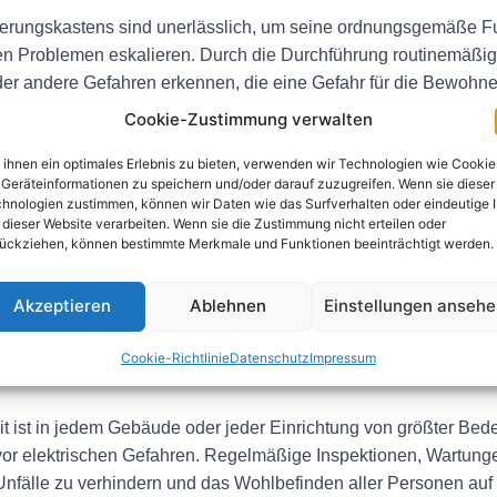
rungskastens sind unerlässlich, um seine ordnungsgemäße Fun
en Problemen eskalieren. Durch die Durchführung routinemäßiger
r andere Gefahren erkennen, die eine Gefahr für die Bewohne
 dazu beitragen, Stromunfälle zu verhindern und die Sicherhei
Cookie-Zustimmung verwalten
ihnen ein optimales Erlebnis zu bieten, verwenden wir Technologien wie Cookie
schen Sicherheitsvorschriften
Geräteinformationen zu speichern und/oder darauf zuzugreifen. Wenn sie dieser
hnologien zustimmen, können wir Daten wie das Surfverhalten oder eindeutige 
 dieser Website verarbeiten. Wenn sie die Zustimmung nicht erteilen oder
, ist es gesetzlich vorgeschrieben, dass Gebäude regelmäßigen
ückziehen, können bestimmte Merkmale und Funktionen beeinträchtigt werden.
cherungskastens. Die Einhaltung dieser Vorschriften ist entsche
und Besucher. Die Nichteinhaltung elektrischer Sicherheitsstan
Akzeptieren
Ablehnen
Einstellungen anseh
ischer Unfälle führen.
Cookie-Richtlinie
Datenschutz
Impressum
it ist in jedem Gebäude oder jeder Einrichtung von größter Be
vor elektrischen Gefahren. Regelmäßige Inspektionen, Wartung
m Unfälle zu verhindern und das Wohlbefinden aller Personen au