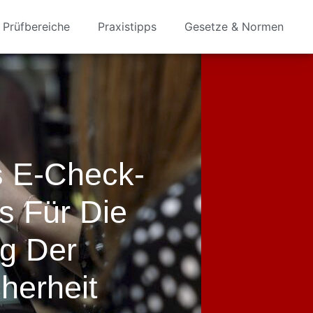
Prüfbereiche
Praxistipps
Gesetze & Normen
s E-Check-
s Für Die
g Der
herheit