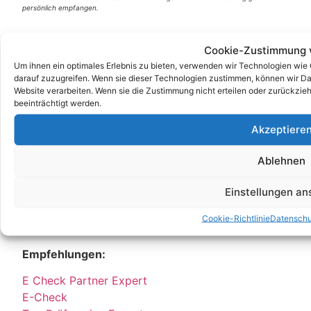
persönlich empfangen.
Partner:
Cookie-Zustimmung 
Um ihnen ein optimales Erlebnis zu bieten, verwenden wir Technologien wie
DGUV V3 Prüfung
darauf zuzugreifen. Wenn sie dieser Technologien zustimmen, können wir Dat
DGUV
Website verarbeiten. Wenn sie die Zustimmung nicht erteilen oder zurückz
beeinträchtigt werden.
DGUV V3
Stellenangebot
Akzeptiere
Job
E Service GmbH
Ablehnen
E Check GmbH
E Service Check Expert
Einstellungen a
E Service Check Partners
Cookie-Richtlinie
Datenschu
Empfehlungen:
E Check Partner Expert
E-Check