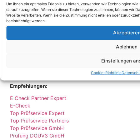
DGUV V3 Prüfung
Um ihnen ein optimales Erlebnis zu bieten, verwenden wir Technologien wie
darauf zuzugreifen. Wenn sie dieser Technologien zustimmen, können wir Dat
DGUV
Website verarbeiten. Wenn sie die Zustimmung nicht erteilen oder zurückz
DGUV V3
beeinträchtigt werden.
Stellenangebot
Akzeptiere
Job
E Service GmbH
Ablehnen
E Check GmbH
E Service Check Expert
Einstellungen a
E Service Check Partners
Cookie-Richtlinie
Datenschu
Empfehlungen:
E Check Partner Expert
E-Check
Top Prüfservice Expert
Top Prüfservice Partners
Top Prüfservice GmbH
Prüfung DGUV3 GmbH