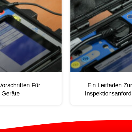
orschriften Für
Ein Leitfaden Z
e Geräte
Inspektionsanford