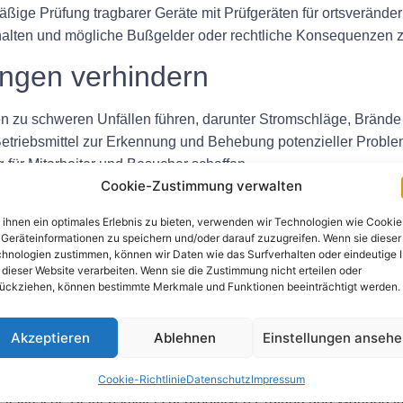
e Prüfung tragbarer Geräte mit Prüfgeräten für ortsveränderlic
halten und mögliche Bußgelder oder rechtliche Konsequenzen 
ungen verhindern
en zu schweren Unfällen führen, darunter Stromschläge, Brände
e Betriebsmittel zur Erkennung und Behebung potenzieller Probl
für Mitarbeiter und Besucher schaffen.
Cookie-Zustimmung verwalten
erätelebensdauer
ihnen ein optimales Erlebnis zu bieten, verwenden wir Technologien wie Cookie
Geräteinformationen zu speichern und/oder darauf zuzugreifen. Wenn sie dieser
änderliche elektrische Betriebsmittel können dabei helfen, frü
hnologien zustimmen, können wir Daten wie das Surfverhalten oder eindeutige 
Langlebigkeit elektrischer Geräte beeinträchtigen könnten. Du
 dieser Website verarbeiten. Wenn sie die Zustimmung nicht erteilen oder
ückziehen, können bestimmte Merkmale und Funktionen beeinträchtigt werden.
äte verlängern und das Risiko unerwarteter Ausfälle verringe
r Produktivität
Akzeptieren
Ablehnen
Einstellungen anseh
lern können den Arbeitsablauf stören und zu kostspieligen Ausf
Cookie-Richtlinie
Datenschutz
Impressum
e elektrische Betriebsmittel zur proaktiven Prüfung und Wartun