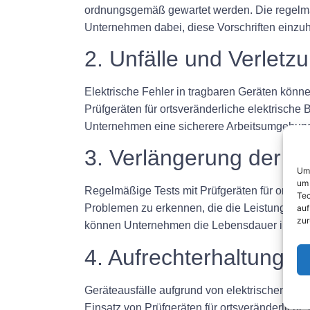
ordnungsgemäß gewartet werden. Die regelmäßig
Unternehmen dabei, diese Vorschriften einzu
2. Unfälle und Verletz
Elektrische Fehler in tragbaren Geräten könn
Prüfgeräten für ortsveränderliche elektrisch
Unternehmen eine sicherere Arbeitsumgebung 
3. Verlängerung der G
Um 
um 
Regelmäßige Tests mit Prüfgeräten für ortsver
Tec
Problemen zu erkennen, die die Leistung und 
auf
zur
können Unternehmen die Lebensdauer ihrer Ger
4. Aufrechterhaltung de
Geräteausfälle aufgrund von elektrischen Feh
Einsatz von Prüfgeräten für ortsveränderlich