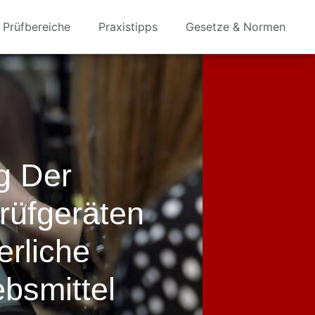
Prüfbereiche
Praxistipps
Gesetze & Normen
g Der
rüfgeräten
erliche
ebsmittel