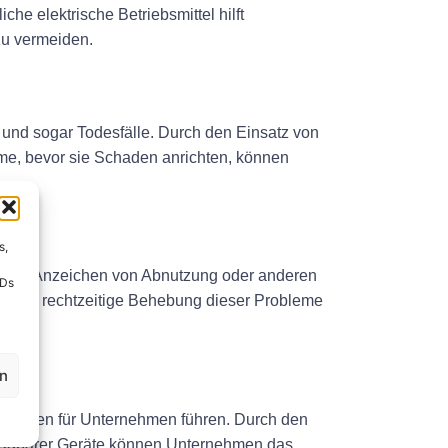
he elektrische Betriebsmittel hilft
zu vermeiden.
 und sogar Todesfälle. Durch den Einsatz von
eme, bevor sie Schaden anrichten, können
s,
hzeitig Anzeichen von Abnutzung oder anderen
IDs
rch die rechtzeitige Behebung dieser Probleme
rn.
en
allzeiten für Unternehmen führen. Durch den
g tragbarer Geräte können Unternehmen das