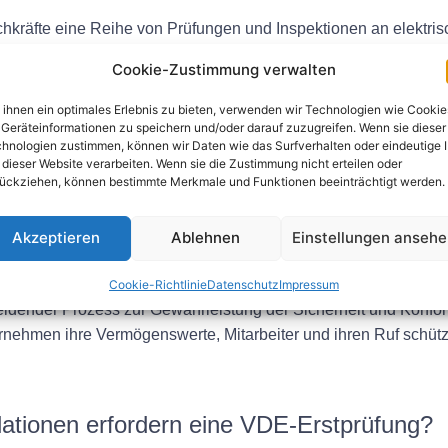
hkräfte eine Reihe von Prüfungen und Inspektionen an elektri
Isolationswiderstands und die Überprüfung der Einhaltung von
Cookie-Zustimmung verwalten
t und umgehend behoben.
ihnen ein optimales Erlebnis zu bieten, verwenden wir Technologien wie Cookie
prüfung
Geräteinformationen zu speichern und/oder darauf zuzugreifen. Wenn sie dieser
hnologien zustimmen, können wir Daten wie das Surfverhalten oder eindeutige 
 dieser Website verarbeiten. Wenn sie die Zustimmung nicht erteilen oder
ihr Engagement für Sicherheit und Compliance unter Beweis st
ückziehen, können bestimmte Merkmale und Funktionen beeinträchtigt werden.
en aufzubauen. Darüber hinaus können durch die Sicherstellung
rechtliche Probleme vermieden werden.
Akzeptieren
Ablehnen
Einstellungen anseh
Cookie-Richtlinie
Datenschutz
Impressum
eidender Prozess zur Gewährleistung der Sicherheit und Konform
ternehmen ihre Vermögenswerte, Mitarbeiter und ihren Ruf schüt
lationen erfordern eine VDE-Erstprüfung?