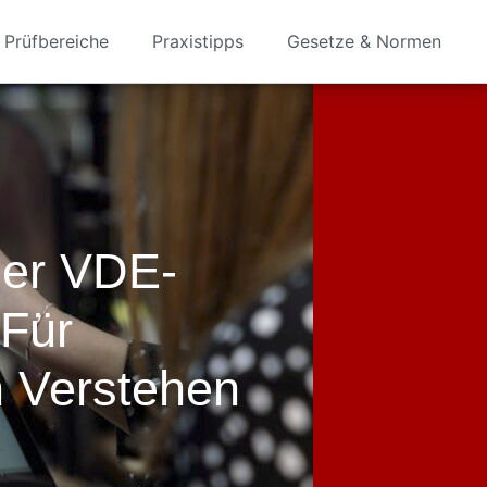
Prüfbereiche
Praxistipps
Gesetze & Normen
Der VDE-
 Für
n Verstehen