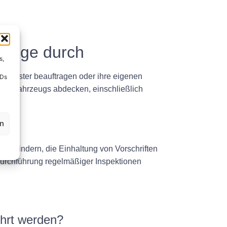
zeuge durch
s,
tleister beauftragen oder ihre eigenen
IDs
e des Fahrzeugs abdecken, einschließlich
en
 verhindern, die Einhaltung von Vorschriften
Durchführung regelmäßiger Inspektionen
ührt werden?