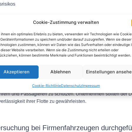
srisikos
fahrzeugen
Cookie-Zustimmung verwalten
V-Untersuchung für Firmenfahr
ihnen ein optimales Erlebnis zu bieten, verwenden wir Technologien wie Cookie
Geräteinformationen zu speichern und/oder darauf zuzugreifen. Wenn sie dieser
en können Unternehmen entweder einen zertifizierten Prüfdiens
hnologien zustimmen, können wir Daten wie das Surfverhalten oder eindeutige 
 dieser Website verarbeiten. Wenn sie die Zustimmung nicht erteilen oder
schulen. Die Inspektion sollte alle wichtigen Sicherheitsaspekt
ückziehen, können bestimmte Merkmale und Funktionen beeinträchtigt werden.
Akzeptieren
Ablehnen
Einstellungen anseh
Cookie-Richtlinie
Datenschutz
Impressum
heitsprüfung für Firmenfahrzeuge, die dazu beiträgt, Unfälle zu
hrern und Passagieren zu schützen. Unternehmen sollten der 
erlässigkeit ihrer Flotte zu gewährleisten.
tersuchung bei Firmenfahrzeugen durchgef