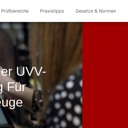
Prüfbereiche
Praxistipps
Gesetze & Normen
Der UVV-
g Für
euge