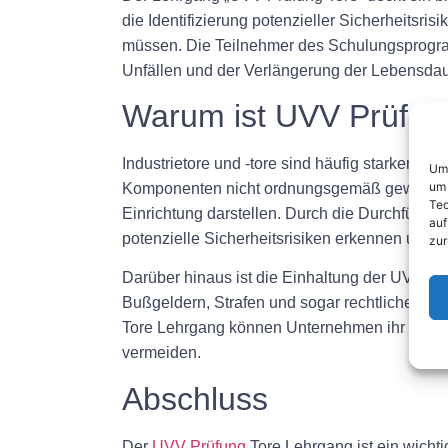
die Identifizierung potenzieller Sicherheitsris
müssen. Die Teilnehmer des Schulungsprogra
Unfällen und der Verlängerung der Lebensdauer
Warum ist UVV Prüfung
Industrietore und -tore sind häufig starker 
Um 
um 
Komponenten nicht ordnungsgemäß gewartet wer
Tec
Einrichtung darstellen. Durch die Durchführ
auf
potenzielle Sicherheitsrisiken erkennen und b
zur
Darüber hinaus ist die Einhaltung der UVV-Vor
Bußgeldern, Strafen und sogar rechtlichen Sc
Tore Lehrgang können Unternehmen ihr Engage
vermeiden.
Abschluss
Der
UVV Prüfung
Tore Lehrgang ist ein wicht