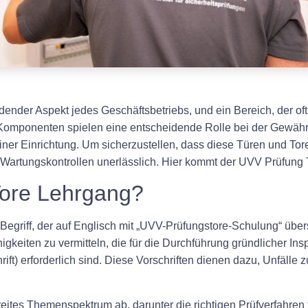
idender Aspekt jedes Geschäftsbetriebs, und ein Bereich, der oft
 Komponenten spielen eine entscheidende Rolle bei der Gewährle
r Einrichtung. Um sicherzustellen, dass diese Türen und Tore 
Wartungskontrollen unerlässlich. Hier kommt der UVV Prüfung T
Tore Lehrgang?
Begriff, der auf Englisch mit „UVV-Prüfungstore-Schulung“ übe
igkeiten zu vermitteln, die für die Durchführung gründlicher In
ft) erforderlich sind. Diese Vorschriften dienen dazu, Unfälle 
eites Themenspektrum ab, darunter die richtigen Prüfverfahren 