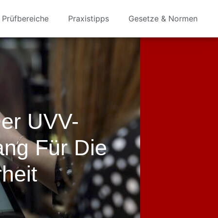
Prüfbereiche
Praxistipps
Gesetze & Normen
Der UVV-
ang Für Die
heit