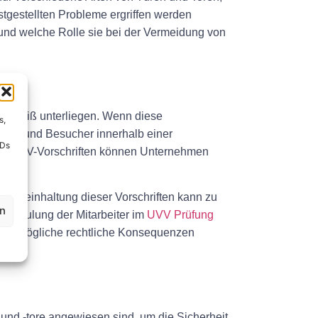
festgestellten Probleme ergriffen werden
nd welche Rolle sie bei der Vermeidung von
rschleiß unterliegen. Wenn diese
s,
iter und Besucher innerhalb einer
IDs
den UVV-Vorschriften können Unternehmen
Nichteinhaltung dieser Vorschriften kann zu
en
n Schulung der Mitarbeiter im
UVV Prüfung
 und mögliche rechtliche Konsequenzen
und -tore angewiesen sind, um die Sicherheit