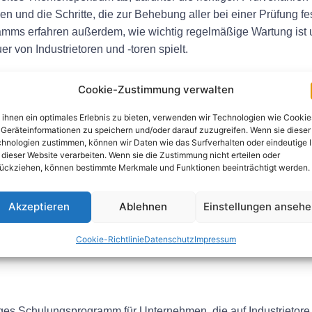
iken und die Schritte, die zur Behebung aller bei einer Prüfung 
mms erfahren außerdem, wie wichtig regelmäßige Wartung ist u
 von Industrietoren und -toren spielt.
 Tore Lehrgang wichtig?
Cookie-Zustimmung verwalten
Beanspruchung ausgesetzt und können im Laufe der Zeit einem Ve
ihnen ein optimales Erlebnis zu bieten, verwenden wir Technologien wie Cookie
Geräteinformationen zu speichern und/oder darauf zuzugreifen. Wenn sie dieser
den, können sie ein erhebliches Sicherheitsrisiko für Mitarbe
hnologien zustimmen, können wir Daten wie das Surfverhalten oder eindeutige 
ung regelmäßiger Inspektionen und Wartungskontrollen gemäß 
 dieser Website verarbeiten. Wenn sie die Zustimmung nicht erteilen oder
eheben, bevor sie zu Unfällen führen.
ückziehen, können bestimmte Merkmale und Funktionen beeinträchtigt werden.
schriften in vielen Ländern gesetzlich vorgeschrieben, und die 
Akzeptieren
Ablehnen
Einstellungen anseh
hritten führen. Durch die Sicherstellung einer ordnungsgemäße
ment für die Sicherheit am Arbeitsplatz unter Beweis stellen
Cookie-Richtlinie
Datenschutz
Impressum
iges Schulungsprogramm für Unternehmen, die auf Industrietore 