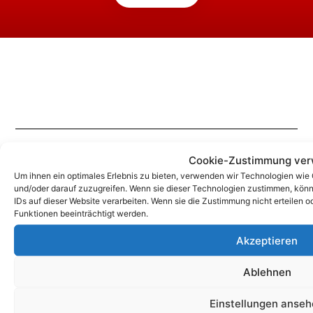
Cookie-Zustimmung ver
Um ihnen ein optimales Erlebnis zu bieten, verwenden wir Technologien wie
und/oder darauf zuzugreifen. Wenn sie dieser Technologien zustimmen, könn
Unsere Korrespondenz-Adressen*:
IDs auf dieser Website verarbeiten. Wenn sie die Zustimmung nicht erteile
Funktionen beeinträchtigt werden.
Berlin
Wittestraße 30k, 13509 Berlin
Akzeptieren
+49 (0)30 4357 25 11
Ablehnen
berlin@e-service-check.de
Einstellungen anse
* Hierbei handelt es sich weder um Niederlassungen, noch Werkstätten o.ä.,