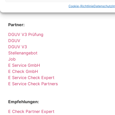
sondern um reine Korrespondenz-Adressen, an die Sie Ihre Anrufe und Post
Cookie-Richtlinie
Datenschutz
I
richten können und wo wir Sie nach vorheriger Terminvereinbarung gerne
persönlich empfangen.
Partner:
DGUV V3 Prüfung
DGUV
DGUV V3
Stellenangebot
Job
E Service GmbH
E Check GmbH
E Service Check Expert
E Service Check Partners
Empfehlungen:
E Check Partner Expert