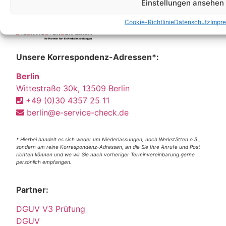
Einstellungen ansehen
Cookie-Richtlinie
Datenschutz
Impr
Unsere Korrespondenz-Adressen*:
Berlin
Wittestraße 30k, 13509 Berlin
+49 (0)30 4357 25 11
berlin@e-service-check.de
* Hierbei handelt es sich weder um Niederlassungen, noch Werkstätten o.ä.,
sondern um reine Korrespondenz-Adressen, an die Sie Ihre Anrufe und Post
richten können und wo wir Sie nach vorheriger Terminvereinbarung gerne
persönlich empfangen.
Partner:
DGUV V3 Prüfung
DGUV