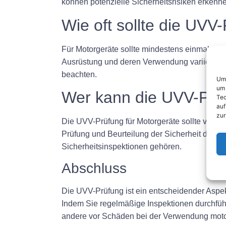
können potenzielle Sicherheitsrisiken erkenn
Wie oft sollte die UVV
Für Motorgeräte sollte mindestens einmal im 
Ausrüstung und deren Verwendung variieren. Es
beachten.
Um 
um 
Wer kann die UVV-Prüf
Tec
auf
zur
Die UVV-Prüfung für Motorgeräte sollte von q
Prüfung und Beurteilung der Sicherheit der Ge
Sicherheitsinspektionen gehören.
Abschluss
Die UVV-Prüfung ist ein entscheidender Aspek
Indem Sie regelmäßige Inspektionen durchfüh
andere vor Schäden bei der Verwendung motor