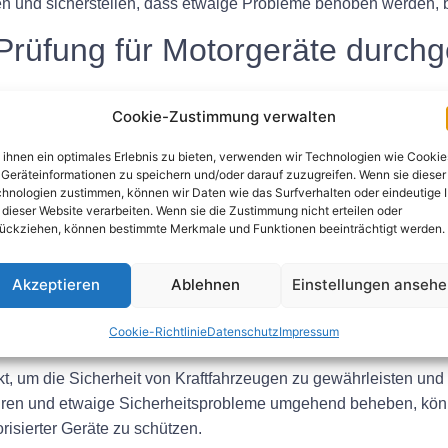
en und sicherstellen, dass etwaige Probleme behoben werden, b
-Prüfung für Motorgeräte durch
Jahr eine UVV-Prüfung durchgeführt werden. Die Häufigkeit der 
Cookie-Zustimmung verwalten
 ist wichtig, die Richtlinien des Herstellers und etwaige geset
ihnen ein optimales Erlebnis zu bieten, verwenden wir Technologien wie Cookie
Geräteinformationen zu speichern und/oder darauf zuzugreifen. Wenn sie dieser
ung für Motorgeräte durchführ
hnologien zustimmen, können wir Daten wie das Surfverhalten oder eindeutige 
 dieser Website verarbeiten. Wenn sie die Zustimmung nicht erteilen oder
ückziehen, können bestimmte Merkmale und Funktionen beeinträchtigt werden.
ualifiziertem Fachpersonal durchgeführt werden, das über die e
räte verfügt. Dazu können zertifizierte Inspektoren oder Techni
Akzeptieren
Ablehnen
Einstellungen anseh
Cookie-Richtlinie
Datenschutz
Impressum
t, um die Sicherheit von Kraftfahrzeugen zu gewährleisten und
ren und etwaige Sicherheitsprobleme umgehend beheben, könne
isierter Geräte zu schützen.