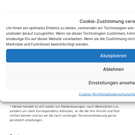
Cookie-Zustimmung verw
Um ihnen ein optimales Erlebnis zu bieten, verwenden wir Technologien wie
und/oder darauf zuzugreifen. Wenn sie dieser Technologien zustimmen, könn
eindeutige IDs auf dieser Website verarbeiten. Wenn sie die Zustimmung nic
Merkmale und Funktionen beeinträchtigt werden.
Akzeptieren
Unsere Korrespondenz-Adressen*:
Berlin
Ablehnen
Wittestraße 30k, 13509 Berlin
Einstellungen anseh
+49 (0)30 4357 25 11
berlin@e-service-check.de
Cookie-Richtlinie
Datenschutz
Im
* Hierbei handelt es sich weder um Niederlassungen, noch Werkstätten o.ä.,
sondern um reine Korrespondenz-Adressen, an die Sie Ihre Anrufe und Post
richten können und wo wir Sie nach vorheriger Terminvereinbarung gerne
persönlich empfangen.