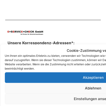
Unsere Korrespondenz-Adressen*:
Cookie-Zustimmung ve
Berlin
Um ihnen ein optimales Erlebnis zu bieten, verwenden wir Technologien wie
Wittestraße 30k, 13509 Berlin
darauf zuzugreifen. Wenn sie dieser Technologien zustimmen, können wir Dat
+49 (0)30 4357 25 11
Website verarbeiten. Wenn sie die Zustimmung nicht erteilen oder zurückz
beeinträchtigt werden.
berlin@e-service-check.de
Akzeptieren
* Hierbei handelt es sich weder um Niederlassungen, noch Werkstätten o.ä.,
sondern um reine Korrespondenz-Adressen, an die Sie Ihre Anrufe und Post
Ablehnen
richten können und wo wir Sie nach vorheriger Terminvereinbarung gerne
persönlich empfangen.
Einstellungen ans
Partner: