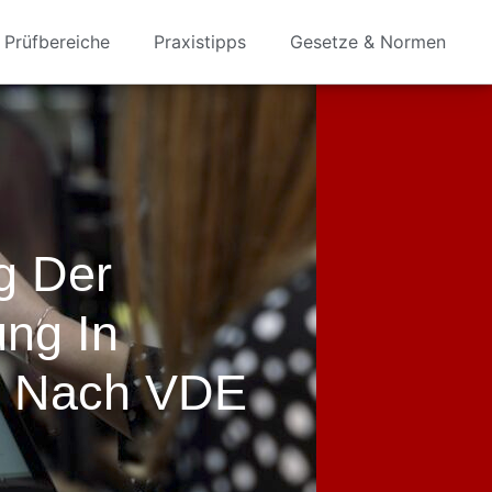
Prüfbereiche
Praxistipps
Gesetze & Normen
g Der
ung In
en Nach VDE