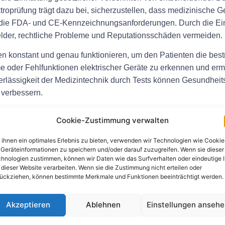
troprüfung trägt dazu bei, sicherzustellen, dass medizinische 
l die FDA- und CE-Kennzeichnungsanforderungen. Durch die Ein
lder, rechtliche Probleme und Reputationsschäden vermeiden.
en konstant und genau funktionieren, um den Patienten die bes
eme oder Fehlfunktionen elektrischer Geräte zu erkennen und erm
erlässigkeit der Medizintechnik durch Tests können Gesundheits
 verbessern.
oprüfung in der Medizintechnik
Cookie-Zustimmung verwalten
eise eine Reihe von Tests und Inspektionen zur Beurteilung der
ihnen ein optimales Erlebnis zu bieten, verwenden wir Technologien wie Cookie
Geräteinformationen zu speichern und/oder darauf zuzugreifen. Wenn sie dieser
umfassen:
hnologien zustimmen, können wir Daten wie das Surfverhalten oder eindeutige 
 dieser Website verarbeiten. Wenn sie die Zustimmung nicht erteilen oder
 auf Anzeichen von Beschädigung oder Abnutzung.
ückziehen, können bestimmte Merkmale und Funktionen beeinträchtigt werden.
nnung, Strom und Widerstand.
ng eventueller Isolationsfehler.
Akzeptieren
Ablehnen
Einstellungen anseh
dnungsgemäße Erdung der Geräte sicherzustellen.
 Gerät ordnungsgemäß funktioniert.