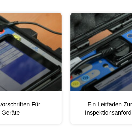
orschriften Für
Ein Leitfaden Z
e Geräte
Inspektionsanford