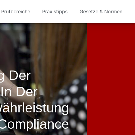
Prüfbereiche
Praxistipps
Gesetze & Normen
g Der
 In Der
ährleistung
 Compliance