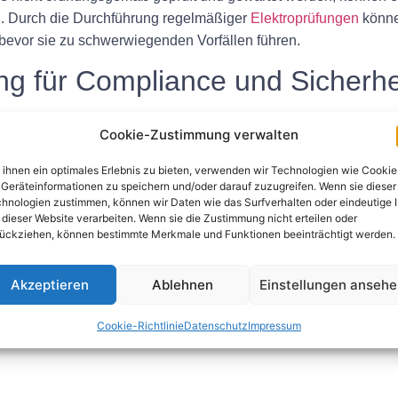
n. Durch die Durchführung regelmäßiger
Elektroprüfungen
könne
evor sie zu schwerwiegenden Vorfällen führen.
ng für Compliance und Sicherhe
üfung elektrischer Geräte, um sicherzustellen, dass sie Sicher
Cookie-Zustimmung verwalten
Regel die Prüfung der ordnungsgemäßen Isolierung, Erdung und 
ihnen ein optimales Erlebnis zu bieten, verwenden wir Technologien wie Cookie
Geräteinformationen zu speichern und/oder darauf zuzugreifen. Wenn sie dieser
ektroprüfung auch die regelmäßige Wartung elektrischer Geräte
hnologien zustimmen, können wir Daten wie das Surfverhalten oder eindeutige 
 dieser Website verarbeiten. Wenn sie die Zustimmung nicht erteilen oder
n und Ersetzen verschlissener Komponenten, um Fehlfunktione
ückziehen, können bestimmte Merkmale und Funktionen beeinträchtigt werden.
chtet Unternehmen außerdem dazu, detaillierte Aufzeichnungen ü
Akzeptieren
Ablehnen
Einstellungen anseh
ntation ist für den Nachweis der Einhaltung von Sicherheitsvor
Cookie-Richtlinie
Datenschutz
Impressum