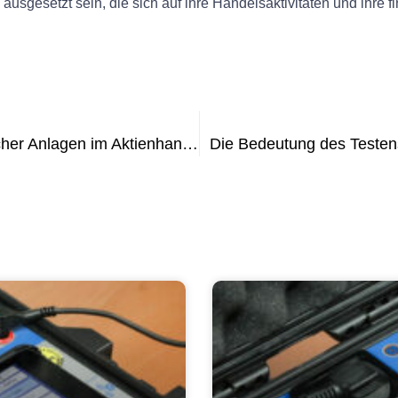
usgesetzt sein, die sich auf ihre Handelsaktivitäten und ihre f
Die Bedeutung der Prüfung elektrischer Anlagen im Aktienhandel: Alles, was Anleger wissen müssen
Die Bedeutung des Testens