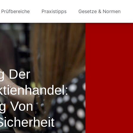
Prüfbereiche
Praxistipps
Gesetze & Normen
g Der
ktienhandel:
g Von
icherheit