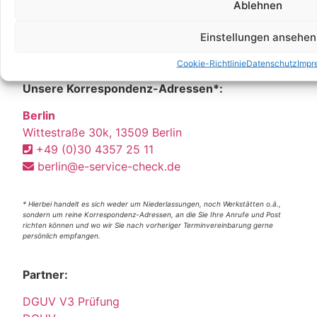
Ablehnen
Einstellungen ansehen
Cookie-Richtlinie
Datenschutz
Impr
Unsere Korrespondenz-Adressen*:
Berlin
Wittestraße 30k, 13509 Berlin
+49 (0)30 4357 25 11
berlin@e-service-check.de
* Hierbei handelt es sich weder um Niederlassungen, noch Werkstätten o.ä.,
sondern um reine Korrespondenz-Adressen, an die Sie Ihre Anrufe und Post
richten können und wo wir Sie nach vorheriger Terminvereinbarung gerne
persönlich empfangen.
Partner:
DGUV V3 Prüfung