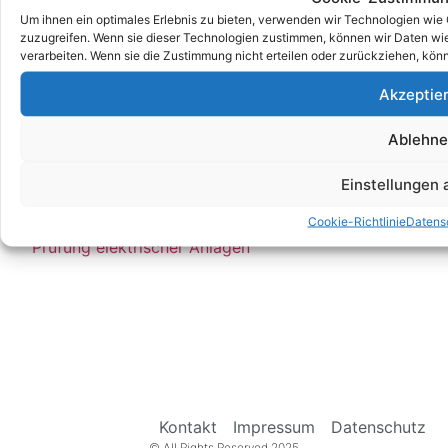
Empfehlungen:
Um ihnen ein optimales Erlebnis zu bieten, verwenden wir Technologien wie
zuzugreifen. Wenn sie dieser Technologien zustimmen, können wir Daten wie 
E Check Partner Expert
verarbeiten. Wenn sie die Zustimmung nicht erteilen oder zurückziehen, kö
E-Check
Akzeptie
Top Prüfservice Expert
Top Prüfservice Partners
Ablehn
Top Prüfservice GmbH
Prüfung DGUV3 GmbH
Einstellungen
Sicherheitsprüfungen Expert
Prüfung E-Check Expert
Cookie-Richtlinie
Datens
Prüfung elektrischer Anlagen
Kontakt
Impressum
Datenschutz
© All Rights Reserved 2025