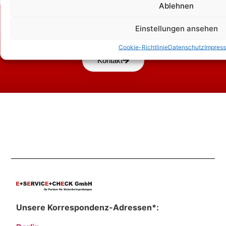
Ablehnen
Zum Kontaktformular
Einstellungen ansehen
Cookie-Richtlinie
Datenschutz
Impres
Kontakt
Unsere Korrespondenz-Adressen*: