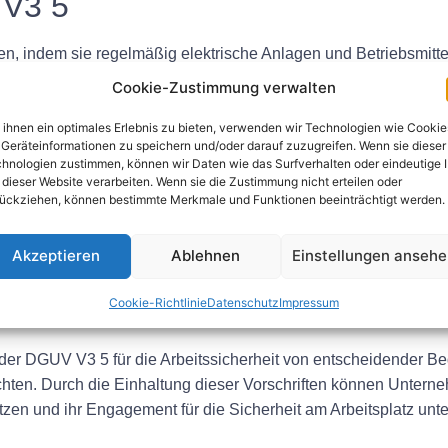
 V3 5
 indem sie regelmäßig elektrische Anlagen und Betriebsmitte
n Umgang mit elektrischen Betriebsmitteln schulen. Durch die
Cookie-Zustimmung verwalten
ine Sicherheitskultur am Arbeitsplatz schaffen.
ihnen ein optimales Erlebnis zu bieten, verwenden wir Technologien wie Cookie
5
Geräteinformationen zu speichern und/oder darauf zuzugreifen. Wenn sie dieser
hnologien zustimmen, können wir Daten wie das Surfverhalten oder eindeutige 
 dieser Website verarbeiten. Wenn sie die Zustimmung nicht erteilen oder
ternehmen ein sichereres Arbeitsumfeld für ihre Mitarbeiter s
ückziehen, können bestimmte Merkmale und Funktionen beeinträchtigt werden.
Arbeitsplatz verbessern. Darüber hinaus kann die Einhaltung di
enzen zu vermeiden, ihren Ruf zu schützen und ihr Engagement f
Akzeptieren
Ablehnen
Einstellungen anseh
Cookie-Richtlinie
Datenschutz
Impressum
der DGUV V3 5 für die Arbeitssicherheit von entscheidender Be
möchten. Durch die Einhaltung dieser Vorschriften können Unter
tzen und ihr Engagement für die Sicherheit am Arbeitsplatz unte