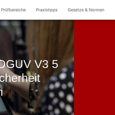
Prüfbereiche
Praxistipps
Gesetze & Normen
 DGUV V3 5
cherheit
n