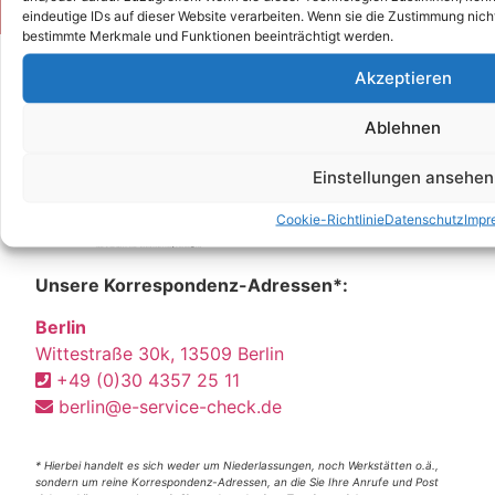
eindeutige IDs auf dieser Website verarbeiten. Wenn sie die Zustimmung nich
bestimmte Merkmale und Funktionen beeinträchtigt werden.
Akzeptieren
Ablehnen
Einstellungen ansehen
Cookie-Richtlinie
Datenschutz
Impr
Unsere Korrespondenz-Adressen*:
Berlin
Wittestraße 30k, 13509 Berlin
+49 (0)30 4357 25 11
berlin@e-service-check.de
* Hierbei handelt es sich weder um Niederlassungen, noch Werkstätten o.ä.,
sondern um reine Korrespondenz-Adressen, an die Sie Ihre Anrufe und Post