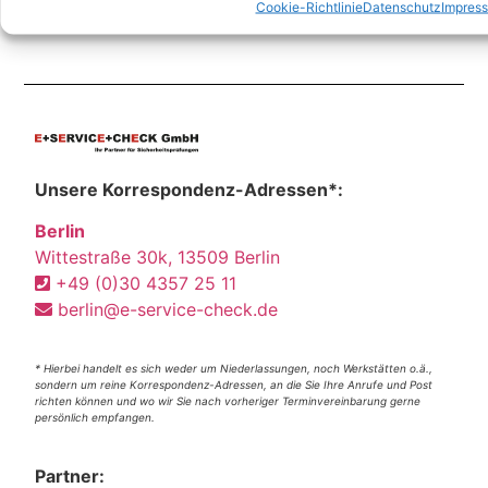
Cookie-Richtlinie
Datenschutz
Impres
Unsere Korrespondenz-Adressen*:
Berlin
Wittestraße 30k, 13509 Berlin
+49 (0)30 4357 25 11
berlin@e-service-check.de
* Hierbei handelt es sich weder um Niederlassungen, noch Werkstätten o.ä.,
sondern um reine Korrespondenz-Adressen, an die Sie Ihre Anrufe und Post
richten können und wo wir Sie nach vorheriger Terminvereinbarung gerne
persönlich empfangen.
Partner: