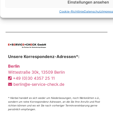
Einstellungen ansehen
Cookie-Richtlinie
Datenschutz
Impres
Unsere Korrespondenz-Adressen*:
Berlin
Wittestraße 30k, 13509 Berlin
+49 (0)30 4357 25 11
berlin@e-service-check.de
* Hierbei handelt es sich weder um Niederlassungen, noch Werkstätten o.ä.,
sondern um reine Korrespondenz-Adressen, an die Sie Ihre Anrufe und Post
richten können und wo wir Sie nach vorheriger Terminvereinbarung gerne
persönlich empfangen.