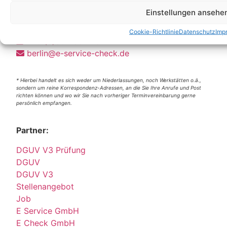
Einstellungen ansehe
Berlin
Wittestraße 30k, 13509 Berlin
Cookie-Richtlinie
Datenschutz
Imp
+49 (0)30 4357 25 11
berlin@e-service-check.de
* Hierbei handelt es sich weder um Niederlassungen, noch Werkstätten o.ä.,
sondern um reine Korrespondenz-Adressen, an die Sie Ihre Anrufe und Post
richten können und wo wir Sie nach vorheriger Terminvereinbarung gerne
persönlich empfangen.
Partner:
DGUV V3 Prüfung
DGUV
DGUV V3
Stellenangebot
Job
E Service GmbH
E Check GmbH