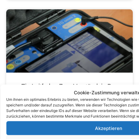
Ein Leitfaden Zum Verständnis Des
Cookie-Zustimmung verwalt
DGUV V3 -Inspektionsanforderungen
Um ihnen ein optimales Erlebnis zu bieten, verwenden wir Technologien wie
Für Elektrische Geräte
speichern und/oder darauf zuzugreifen. Wenn sie dieser Technologien zust
Surfverhalten oder eindeutige IDs auf dieser Website verarbeiten. Wenn sie d
zurückziehen, können bestimmte Merkmale und Funktionen beeinträchtigt w
Akzeptieren